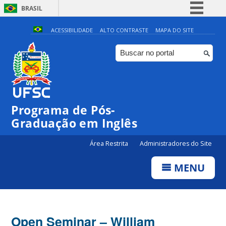
BRASIL
Simplifique!
ACESSIBILIDADE
ALTO CONTRASTE
MAPA DO SITE
Comunica BR
Participe
Acesso à informação
Legislação
Programa de Pós-
Canais
Graduação em Inglês
Área Restrita
Administradores do Site
MENU
Open Seminar – William