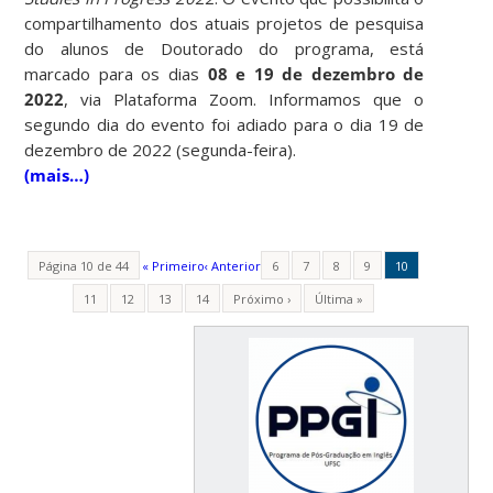
compartilhamento dos atuais projetos de pesquisa
do alunos de Doutorado do programa, está
marcado para os dias
08 e 19 de dezembro de
2022
, via Plataforma Zoom. Informamos que o
segundo dia do evento foi adiado para o dia 19 de
dezembro de 2022 (segunda-feira).
(mais…)
Página 10 de 44
« Primeiro
‹ Anterior
6
7
8
9
10
11
12
13
14
Próximo ›
Última »