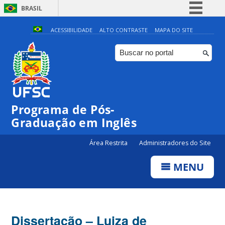
BRASIL
Simplifique!
ACESSIBILIDADE
ALTO CONTRASTE
MAPA DO SITE
Comunica BR
Participe
Acesso à informação
Legislação
Programa de Pós-
Canais
Graduação em Inglês
Área Restrita
Administradores do Site
MENU
Dissertação – Luiza de