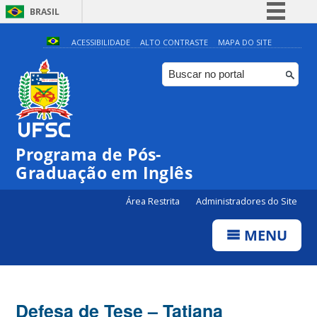
BRASIL
Simplifique!
ACESSIBILIDADE
ALTO CONTRASTE
MAPA DO SITE
Comunica BR
Participe
Acesso à informação
Legislação
Programa de Pós-
Canais
Graduação em Inglês
Área Restrita
Administradores do Site
MENU
Defesa de Tese – Tatiana