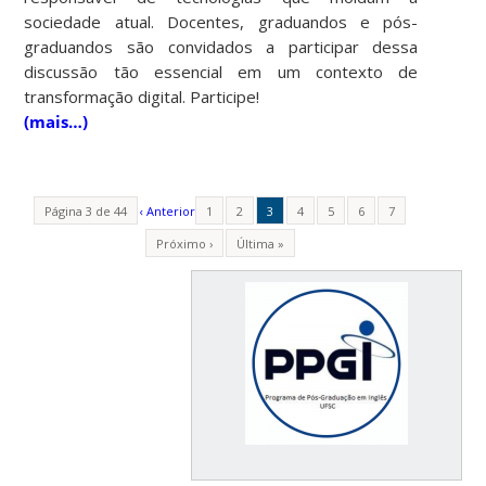
sociedade atual. Docentes, graduandos e pós-
graduandos são convidados a participar dessa
discussão tão essencial em um contexto de
transformação digital. Participe!
(mais…)
Página 3 de 44
‹ Anterior
1
2
3
4
5
6
7
Próximo ›
Última »