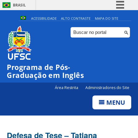
BRASIL
Simplifique!
ACESSIBILIDADE
ALTO CONTRASTE
MAPA DO SITE
Comunica BR
Participe
Acesso à informação
Legislação
Programa de Pós-
Canais
Graduação em Inglês
Área Restrita
Administradores do Site
MENU
Defesa de Tese – Tatiana