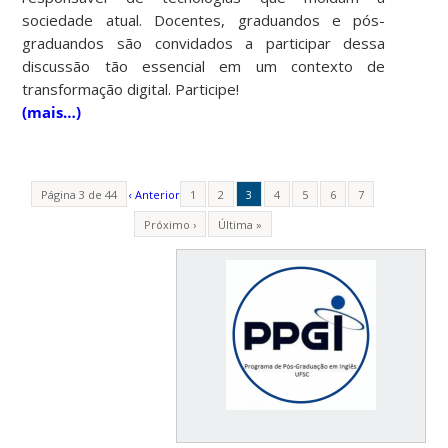
sociedade atual. Docentes, graduandos e pós-
graduandos são convidados a participar dessa
discussão tão essencial em um contexto de
transformação digital. Participe!
(mais…)
Página 3 de 44
‹ Anterior
1
2
3
4
5
6
7
Próximo ›
Última »