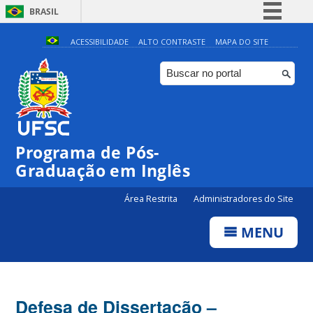
BRASIL
Simplifique!
ACESSIBILIDADE
ALTO CONTRASTE
MAPA DO SITE
Comunica BR
Participe
Acesso à informação
Legislação
Programa de Pós-
Canais
Graduação em Inglês
Área Restrita
Administradores do Site
MENU
Defesa de Dissertação –