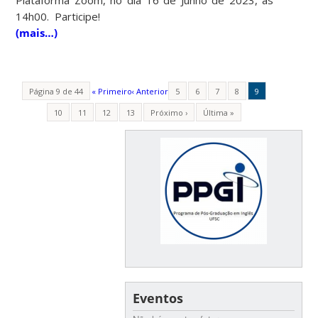
14h00. Participe!
(mais…)
Página 9 de 44
« Primeiro
‹ Anterior
5
6
7
8
9
10
11
12
13
Próximo ›
Última »
Eventos