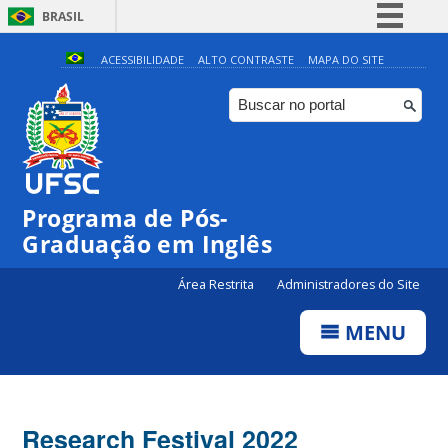
BRASIL
Simplifique!
ACESSIBILIDADE
ALTO CONTRASTE
MAPA DO SITE
Comunica BR
Participe
Acesso à informação
Legislação
Programa de Pós-
Canais
Graduação em Inglês
Área Restrita
Administradores do Site
MENU
Research Festival 2022