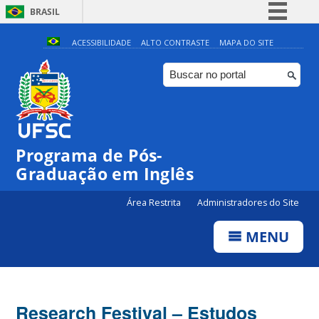
BRASIL
Simplifique!
ACESSIBILIDADE
ALTO CONTRASTE
MAPA DO SITE
Comunica BR
Participe
Acesso à informação
Legislação
Programa de Pós-
Canais
Graduação em Inglês
Área Restrita
Administradores do Site
MENU
Research Festival – Estudos