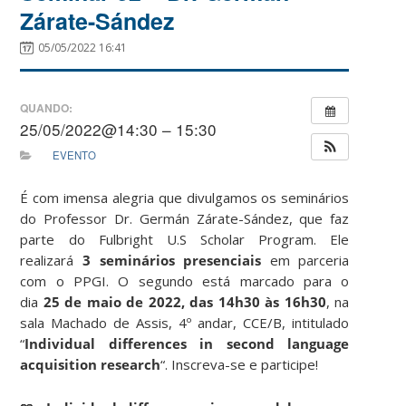
Zárate-Sández
05/05/2022 16:41
QUANDO:
25/05/2022@14:30 – 15:30
EVENTO
É com imensa alegria que divulgamos os seminários
do Professor Dr. Germán Zárate-Sández, que faz
parte do Fulbright U.S Scholar Program. Ele
realizará
3
seminários presenciais
em parceria
com o PPGI. O segundo está marcado para o
dia
25 de maio de 2022, das 14h30 às 16h30
, na
sala Machado de Assis, 4º andar, CCE/B, intitulado
“
Individual differences in second language
acquisition research
“. Inscreva-se e participe!