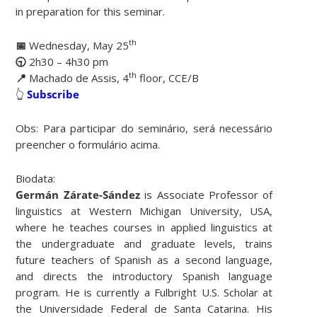
in preparation for this seminar.
th
📅
Wednesday, May 25
🕤
2h30 – 4h30 pm
t
h
📍
Machado de Assis, 4
floor, CCE/B
👆​
Subscribe
Obs: Para participar do seminário, será necessário
preencher o formulário acima.
Biodata:
Germán Zárate-Sández
is Associate Professor of
linguistics at Western Michigan University, USA,
where he teaches courses in applied linguistics at
the undergraduate and graduate levels, trains
future teachers of Spanish as a second language,
and directs the introductory Spanish language
program. He is currently a Fulbright U.S. Scholar at
the Universidade Federal de Santa Catarina. His