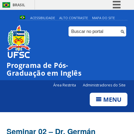
BRASIL
Simplifique!
ACESSIBILIDADE
ALTO CONTRASTE
MAPA DO SITE
Comunica BR
Participe
Acesso à informação
Legislação
Programa de Pós-
Canais
Graduação em Inglês
Área Restrita
Administradores do Site
MENU
Seminar 02 – Dr. Germán