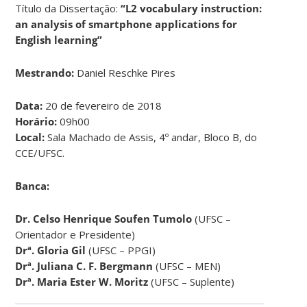
Título da Dissertação:
“L2 vocabulary instruction:
an analysis of smartphone applications for
English learning”
Mestrando:
Daniel Reschke Pires
Data:
20 de fevereiro de 2018
Horário:
09h00
Local:
Sala Machado de Assis, 4º andar, Bloco B, do
CCE/UFSC.
Banca:
Dr. Celso Henrique Soufen Tumolo
(UFSC –
Orientador e Presidente)
Drª.
Gloria Gil
(UFSC – PPGI)
Drª.
Juliana C. F. Bergmann
(UFSC – MEN)
Drª. Maria Ester W. Moritz
(UFSC – Suplente)