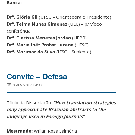
Banca:
Drª. Glória Gil
(UFSC – Orientadora e Presidente)
Drª.
Telma Nunes Gimenez
(UEL) – p/ vídeo
conferência
Drª. Clarissa Menezes Jordão
(UFPR)
Drª. Maria Inêz Probst Lucena
(UFSC)
Drª. Marimar da Silva
(IFSC – Suplente)
Convite – Defesa
05/09/2017 14:32
Título da Dissertação:
“How translation strategies
may approximate Brazilian abstracts to the
language used in Foreign Journals”
Mestrando:
Willian Rosa Salmória