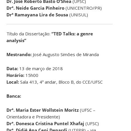
Dr. José Roberto Basto O’Shea
(UFSC)
Drª.
Neide Garcia Pinheiro
(UNICENTRO/PR)
Drª Ramayana Lira de Sousa
(UNISUL)
Título da Dissertação:
“TED Talks: a genre
analysis”
Mestrando:
José Augusto Simões de Miranda
Data:
13 de março de 2018
Horário:
15h00
Local:
Sala 413, 4º andar, Bloco B, do CCE/UFSC
Banca:
Drª.
Maria Ester Wollstein Moritz
(UFSC –
Orientadora e Presidente)
Drª.
Donesca Cristina Puntel Xhafaj
(UFSC)
Drª. Didiê Ana Ceni Denardi
(UTFPR) – via