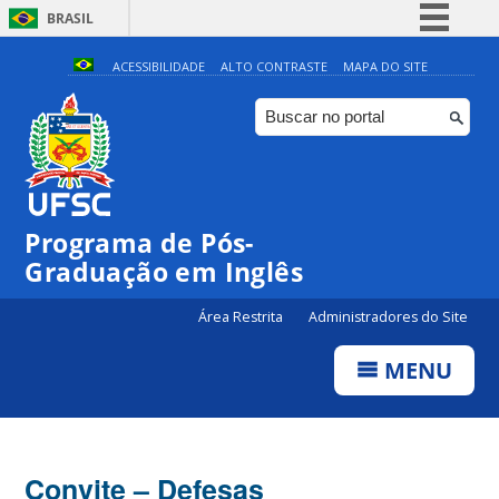
BRASIL
Simplifique!
ACESSIBILIDADE
ALTO CONTRASTE
MAPA DO SITE
Comunica BR
Participe
Acesso à informação
Legislação
Programa de Pós-
Canais
Graduação em Inglês
Área Restrita
Administradores do Site
MENU
Convite – Defesas