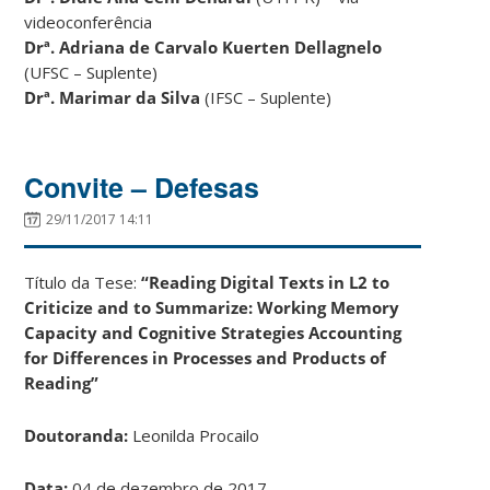
videoconferência
Drª.
Adriana de Carvalo Kuerten Dellagnelo
(UFSC – Suplente)
Drª.
Marimar da Silva
(IFSC – Suplente)
Convite – Defesas
29/11/2017 14:11
Título da Tese:
“Reading Digital Texts in L2 to
Criticize and to Summarize: Working Memory
Capacity and Cognitive Strategies Accounting
for Differences in Processes and Products of
Reading”
Doutoranda:
Leonilda Procailo
Data:
04 de dezembro de 2017