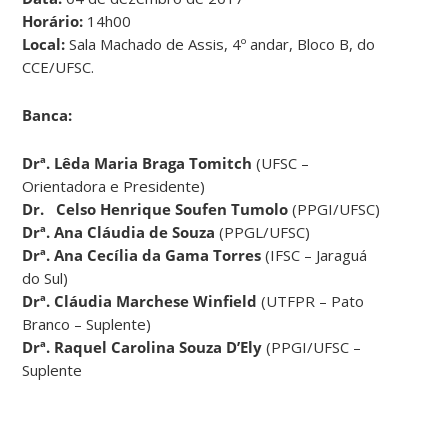
Horário:
14h00
Local:
Sala Machado de Assis, 4º andar, Bloco B, do
CCE/UFSC.
Banca:
Drª. Lêda Maria Braga Tomitch
(UFSC –
Orientadora e Presidente)
Dr. Celso Henrique Soufen Tumolo
(PPGI/UFSC)
Drª. Ana Cláudia de Souza
(PPGL/UFSC)
Drª. Ana Cecília da Gama Torres
(IFSC – Jaraguá
do Sul)
Drª.
Cláudia Marchese Winfield
(UTFPR – Pato
Branco – Suplente)
Drª. Raquel Carolina Souza D’Ely
(PPGI/UFSC –
Suplente