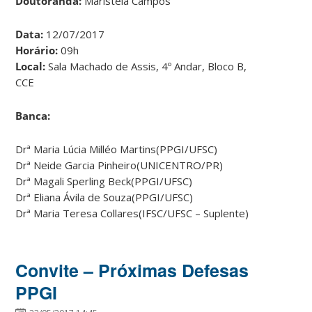
Doutoranda:
Maristela Campos
Data:
12/07/2017
Horário:
09h
Local:
Sala Machado de Assis, 4º Andar, Bloco B,
CCE
Banca:
Drª Maria Lúcia Milléo Martins(PPGI/UFSC)
Drª Neide Garcia Pinheiro(UNICENTRO/PR)
Drª Magali Sperling Beck(PPGI/UFSC)
Drª Eliana Ávila de Souza(PPGI/UFSC)
Drª Maria Teresa Collares(IFSC/UFSC – Suplente)
Convite – Próximas Defesas
PPGI