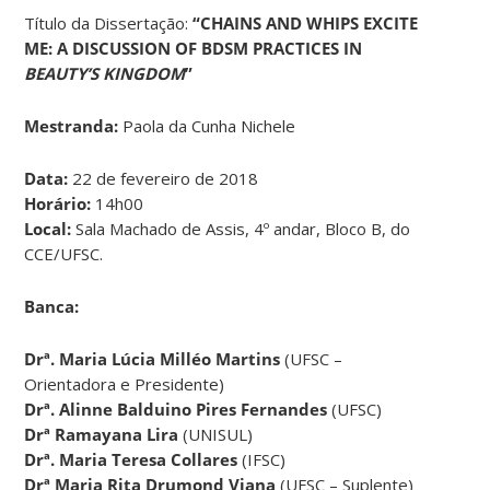
Título da Dissertação:
“CHAINS AND WHIPS EXCITE
ME: A DISCUSSION OF BDSM PRACTICES IN
BEAUTY’S KINGDOM
”
Mestranda:
Paola da Cunha Nichele
Data:
22 de fevereiro de 2018
Horário:
14h00
Local:
Sala Machado de Assis, 4º andar, Bloco B, do
CCE/UFSC.
Banca:
Drª.
Maria Lúcia Milléo Martins
(UFSC –
Orientadora e Presidente)
Drª.
Alinne Balduino Pires Fernandes
(UFSC)
Drª Ramayana Lira
(UNISUL)
Drª.
Maria Teresa Collares
(IFSC)
Drª Maria Rita Drumond Viana
(UFSC – Suplente)