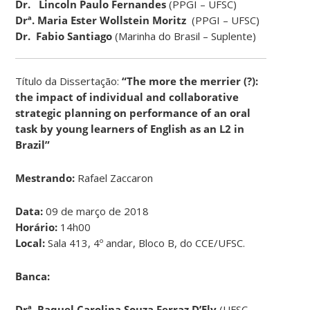
Dr. Lincoln Paulo Fernandes
(PPGI – UFSC)
Drª.
Maria Ester Wollstein Moritz
(PPGI – UFSC)
Dr. Fabio Santiago
(Marinha do Brasil – Suplente)
Título da Dissertação:
“The more the merrier (?):
the impact of individual and collaborative
strategic planning on performance of an oral
task by young learners of English as an L2 in
Brazil”
Mestrando:
Rafael Zaccaron
Data:
09 de março de 2018
Horário:
14h00
Local:
Sala 413, 4º andar, Bloco B, do CCE/UFSC.
Banca:
Drª.
Raquel Carolina Souza Ferraz D’Ely
(UFSC –