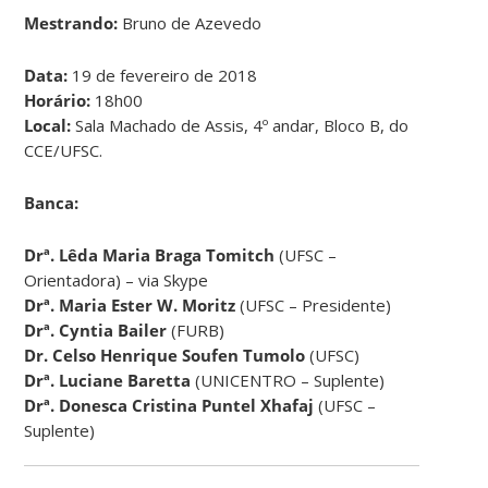
Mestrando:
Bruno de Azevedo
Data:
19 de fevereiro de 2018
Horário:
18h00
Local:
Sala Machado de Assis, 4º andar, Bloco B, do
CCE/UFSC.
Banca:
Drª. Lêda Maria Braga Tomitch
(UFSC –
Orientadora) – via Skype
Drª.
Maria Ester W. Moritz
(UFSC – Presidente)
Drª.
Cyntia Bailer
(FURB)
Dr. Celso Henrique Soufen Tumolo
(UFSC)
Drª. Luciane Baretta
(UNICENTRO – Suplente)
Drª. Donesca Cristina Puntel Xhafaj
(UFSC –
Suplente)