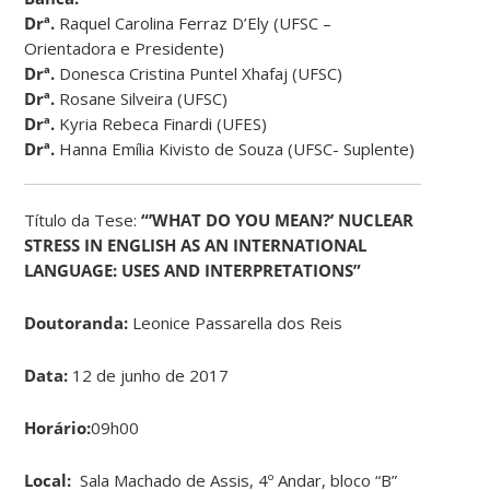
Drª.
Raquel Carolina Ferraz D’Ely (UFSC –
Orientadora e Presidente)
Drª.
Donesca Cristina Puntel Xhafaj (UFSC)
Drª.
Rosane Silveira (UFSC)
Drª.
Kyria Rebeca Finardi (UFES)
Drª.
Hanna Emília Kivisto de Souza (UFSC- Suplente)
Título da Tese:
“’WHAT DO YOU MEAN?’ NUCLEAR
STRESS IN ENGLISH AS AN INTERNATIONAL
LANGUAGE: USES AND INTERPRETATIONS”
Doutoranda:
Leonice Passarella dos Reis
Data:
12 de junho de 2017
Horário:
09h00
Local:
Sala Machado de Assis, 4º Andar, bloco “B”