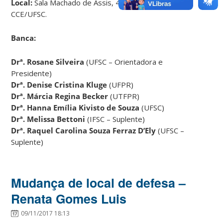
Local:
Sala Machado de Assis, 4º Andar, Bloco B,
CCE/UFSC.
Banca:
Drª. Rosane Silveira
(UFSC – Orientadora e
Presidente)
Drª.
Denise Cristina Kluge
(UFPR)
Drª. Márcia Regina Becker
(UTFPR)
Drª. Hanna Emília Kivisto de Souza
(UFSC)
Drª. Melissa Bettoni
(IFSC – Suplente)
Drª. Raquel Carolina Souza Ferraz D’Ely
(UFSC –
Suplente)
Mudança de local de defesa –
Renata Gomes Luis
09/11/2017 18:13