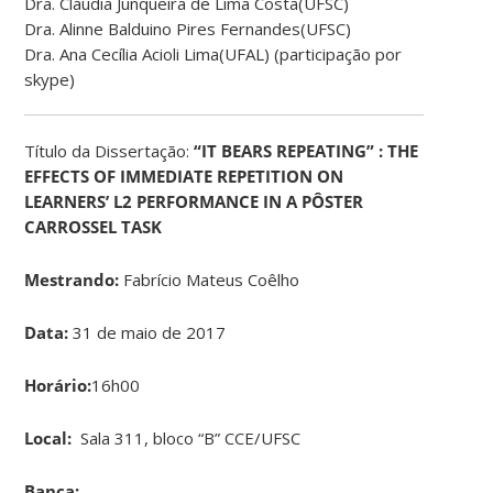
Dra. Cláudia Junqueira de Lima Costa(UFSC)
Dra. Alinne Balduino Pires Fernandes(UFSC)
Dra. Ana Cecília Acioli Lima(UFAL) (participação por
skype)
Título da Dissertação:
“IT BEARS REPEATING” : THE
EFFECTS OF IMMEDIATE REPETITION ON
LEARNERS’ L2 PERFORMANCE IN A PÔSTER
CARROSSEL TASK
Mestrando:
Fabrício Mateus Coêlho
Data:
31 de maio de 2017
Horário:
16h00
Local:
Sala 311, bloco “B” CCE/UFSC
Banca: