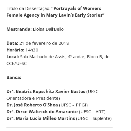
Título da Dissertação:
“Portrayals of Women:
Female Agency in Mary Lavin’s Early Stories”
Mestranda:
Eloísa Dall’Bello
Data:
21 de fevereiro de 2018
Horário:
14h30
Local:
Sala Machado de Assis, 4º andar, Bloco B, do
CCE/UFSC.
Banca:
Drª.
Beatriz Kopschitz Xavier Bastos
(UFSC –
Orientadora e Presidente)
Dr.
José Roberto O’Shea
(UFSC – PPGI)
Drª.
Dirce Waltrick do Amarante
(UFSC – ART)
Drª.
Maria Lúcia Milléo Martins
(UFSC – Suplente)