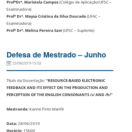
Profª
Drª. Maristela Campos
(Colégio de Aplicação/UFSC –
Examinadora)
Profª Drª. Maysa Cristina da Silva Dourado
(UFAC –
Examinadora)
Profª Drª. Melina Pereira Savi
(UFSC – Suplente)
Defesa de Mestrado – Junho
25/06/2019 15:03
Título da Dissertação:
“RESOURCE-BASED ELECTRONIC
FEEDBACK AND ITS EFFECT ON THE PRODUCTION AND
PERCEPTION OF THE ENGLISH CONSONANTS /ɹ/ AND /h/
”
Mestranda:
Karine Pinto Manfé
Data:
28/06/2019
Horário:
15h00