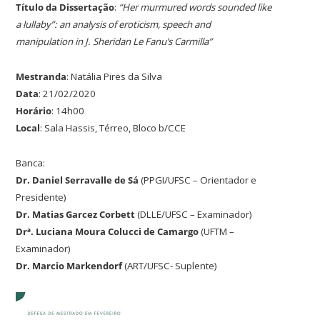
Título da Dissertação
:
“Her murmured words sounded like
a lullaby”: an analysis of eroticism, speech and
manipulation in J. Sheridan Le Fanu’s Carmilla”
Mestranda
: Natália Pires da Silva
Data
: 21/02/2020
Horário
: 14h00
Local
: Sala Hassis, Térreo, Bloco b/CCE
Banca:
Dr. Daniel Serravalle de Sá
(PPGI/UFSC – Orientador e
Presidente)
Dr. Matias Garcez Corbett
(DLLE/UFSC – Examinador)
Drª. Luciana Moura Colucci de Camargo
(UFTM –
Examinador)
Dr. Marcio Markendorf
(ART/UFSC- Suplente)