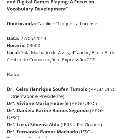
and Digital Games Playing: A Focus on
Vocabulary Development
”
Doutoranda:
Caroline Chioquetta Lorenset
Data:
27/05/2019
Horário:
09h00
Local:
Sala Machado de Assis, 4º andar, Bloco B, do
Centro de Comunicação e Expressão/CCE
Banca:
Dr. Celso Henrique Soufen Tumolo
(PPGI/ UFSC
– Orientador e Presidente)
Drª. Viviane Maria Heberle
(PPGI/UFSC)
Drª. Daniela Karine Ramos Segundo
(PPGE –
UFSC)
Drª.
Lucia Silveira Alda
(IFRS – Rio Grande)
Drª. Fernanda Ramos Machado
(IFSC –