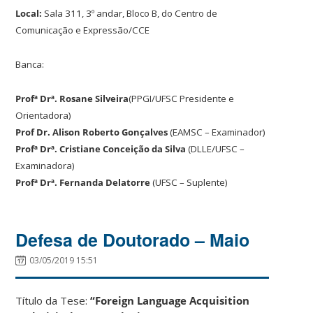
Local:
Sala 311, 3º andar, Bloco B, do Centro de
Comunicação e Expressão/CCE
Banca:
Profª Drª. Rosane Silveira
(PPGI/UFSC Presidente e
Orientadora)
Prof
Dr. Alison Roberto Gonçalves
(EAMSC – Examinador)
Profª Drª. Cristiane Conceição da Silva
(DLLE/UFSC –
Examinadora)
Profª Drª. Fernanda Delatorre
(UFSC – Suplente)
Defesa de Doutorado – Maio
03/05/2019 15:51
Título da Tese:
“Foreign Language Acquisition