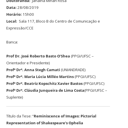
Doutoranda:
Janaina Mirian Rosa
Data:
28/08/2019
Horário:
15h00
Local:
Sala 117, Bloco B do Centro de Comunicação e
Expressão/CCE
Banca:
Prof Dr. José Roberto Basto O’Shea
(PPGI/UFSC –
Orientador e Presidente)
Profª Drª. Anna Stegh Camati
(UNIANDRADE)
Profª Drª. Maria Lúcia Milléo Martins
(PPGI/UFSC)
Profª Drª. Beatriz Kopschitz Xavier Bastos
(PPGI/UFSC)
Profª Drª. Cláudia Junqueira de Lima Costa
(PPGI/UFSC –
Suplente)
Título da Tese: “
Reminiscence of Images: Pictorial
Representation of Shakespeare’s Ophelia