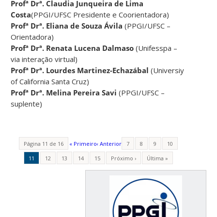
Profª Drª. Claudia Junqueira de Lima
Costa
(PPGI/UFSC Presidente e Coorientadora)
Profª
Drª. Eliana de Souza Ávila
(PPGI/UFSC –
Orientadora)
Profª Drª. Renata Lucena Dalmaso
(Unifesspa –
via interação virtual)
Profª Drª. Lourdes Martinez-Echazábal
(Universiy
of California Santa Cruz)
Profª Drª. Melina Pereira Savi
(PPGI/UFSC –
suplente)
Página 11 de 16
« Primeiro
‹ Anterior
7
8
9
10
11
12
13
14
15
Próximo ›
Última »