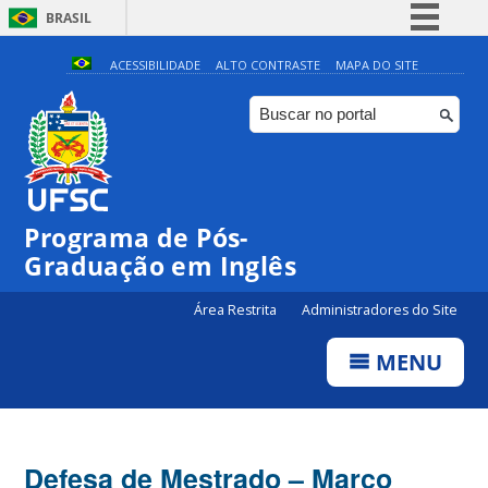
BRASIL
Simplifique!
ACESSIBILIDADE
ALTO CONTRASTE
MAPA DO SITE
Comunica BR
Participe
Acesso à informação
Legislação
Programa de Pós-
Canais
Graduação em Inglês
Área Restrita
Administradores do Site
MENU
Defesa de Mestrado – Março