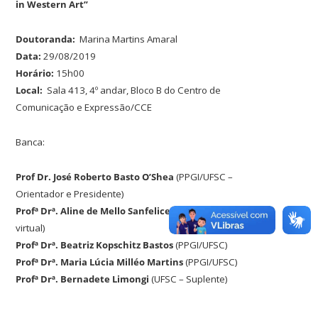
in Western Art”
Doutoranda:
Marina Martins Amaral
Data:
29/08/2019
Horário:
15h00
Local:
Sala 413, 4º andar, Bloco B do Centro de
Comunicação e Expressão/CCE
Banca:
Prof Dr. José Roberto Basto O’Shea
(PPGI/UFSC –
Orientador e Presidente)
Profª Drª. Aline de Mello Sanfelice
(UTFPR – Via interação
virtual)
Profª Drª. Beatriz Kopschitz Bastos
(PPGI/UFSC)
Profª Drª. Maria Lúcia Milléo Martins
(PPGI/UFSC)
Profª Drª. Bernadete Limongi
(UFSC – Suplente)