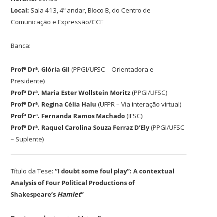
Local:
Sala 413, 4º andar, Bloco B, do Centro de
Comunicação e Expressão/CCE
Banca:
Profª Drª. Glória Gil
(PPGI/UFSC – Orientadora e
Presidente)
Profª Drª. Maria Ester Wollstein Moritz
(PPGI/UFSC)
Profª Drª. Regina Célia Halu
(UFPR – Via interação virtual)
Profª Drª. Fernanda Ramos Machado
(IFSC)
Profª Drª. Raquel Carolina Souza Ferraz D’Ely
(PPGI/UFSC
– Suplente)
Título da Tese:
“I doubt some foul play”: A contextual
Analysis of Four Political Productions of
Shakespeare’s
Hamlet
”