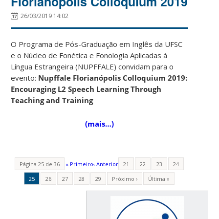
Florianópolis Colloquium 2019
26/03/2019 14:02
O Programa de Pós-Graduação em Inglês da UFSC
e o Núcleo de Fonética e Fonologia Aplicadas à
Língua Estrangeira (NUPFFALE) convidam para o
evento:
Nupffale Florianópolis Colloquium 2019:
Encouraging L2 Speech Learning Through
Teaching and Training
(mais…)
Página 25 de 36
« Primeiro
‹ Anterior
21
22
23
24
25
26
27
28
29
Próximo ›
Última »