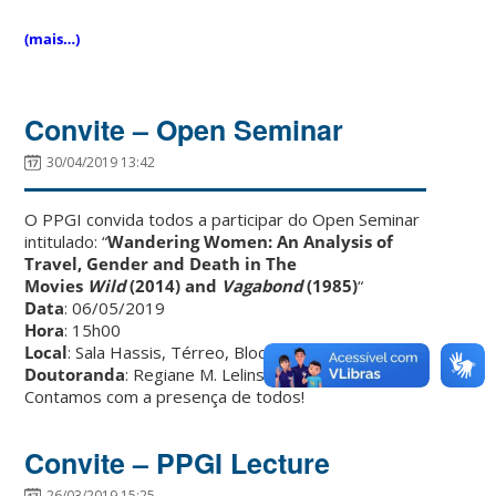
(mais…)
Convite – Open Seminar
30/04/2019 13:42
O PPGI convida todos a participar do Open Seminar
intitulado: “
Wandering Women: An Analysis of
Travel, Gender and Death in The
Movies
Wild
(2014) and
Vagabond
(1985)
“
Data
: 06/05/2019
Hora
: 15h00
Local
: Sala Hassis, Térreo, Bloco B, CCE/UFSC
Doutoranda
: Regiane M. Lelinski.
Contamos com a presença de todos!
Convite – PPGI Lecture
26/03/2019 15:25