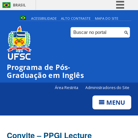
BRASIL
Simplifique!
ACESSIBILIDADE
ALTO CONTRASTE
MAPA DO SITE
Comunica BR
Participe
Acesso à informação
Legislação
Programa de Pós-
Canais
Graduação em Inglês
Área Restrita
Administradores do Site
MENU
Convite – PPGI Lecture