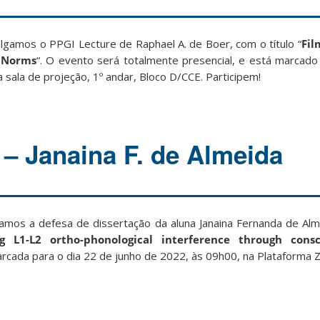
ulgamos o PPGI Lecture de Raphael A. de Boer, com o título “
Fil
l Norms
“. O evento será totalmente presencial, e está marcado
na sala de projeção, 1º andar, Bloco D/CCE. Participem!
 – Janaina F. de Almeida
amos a defesa de dissertação da aluna Janaina Fernanda de Almei
L1-L2 ortho-phonological interference through consci
arcada para o dia 22 de junho de 2022, às 09h00, na Plataforma Z