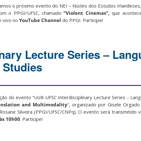
iamos o próximo evento do NEI – Núcleo dos Estudos Irlandeses
e com o PPGI/UFSC, chamado
“Violent Cinemas”,
que acontec
o vivo no
YouTube Channel
do PPGI. Participe!
inary Lecture Series – Lan
 Studies
ição do evento “UoB-UFSC Interdisciplinary Lecture Series – Lan
nslation and Multimodality
“, organizado por Gisele Orgado
 Rosane Silveira (PPGI/UFSC/CNPq). O evento será transmitido 
 às 10h00
. Participe!