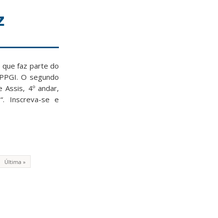
z
 que faz parte do
PPGI. O segundo
 Assis, 4º andar,
h
“. Inscreva-se e
Última »