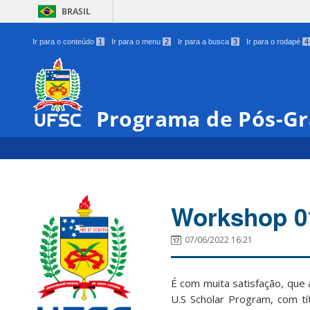
BRASIL
Ir para o conteúdo
1
Ir para o menu
2
Ir para a busca
3
Ir para o rodapé
4
Programa de Pós-Gr
Workshop 01
07/06/2022 16:21
É com muita satisfação, que
U.S Scholar Program, com tít