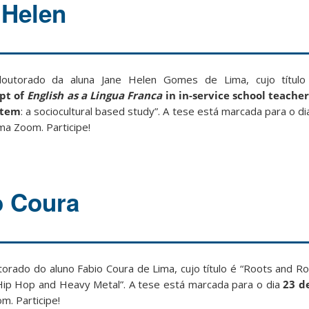
 Helen
outorado da aluna Jane Helen Gomes de Lima, cujo título
pt of
English as a Lingua Franca
in in-service school teacher
stem
: a sociocultural based study”. A tese está marcada para o d
rma Zoom. Participe!
o Coura
rado do aluno Fabio Coura de Lima, cujo título é “Roots and Rou
f Hip Hop and Heavy Metal”. A tese está marcada para o dia
23 d
m. Participe!