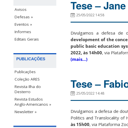
Tese – Jane
Avisos
25/05/2022 14:58
Defesas »
Eventos »
Informes
Divulgamos a defesa de d
development of the conce
Editais Gerais
public basic education sy
2022, às 14h00
, via Platafo
(mais…)
PUBLICAÇÕES
Publicações
Tese – Fabi
Coleção ARES
Revista Ilha do
Desterro
25/05/2022 14:48
Revista Estudos
Anglo-Americanos »
Divulgamos a defesa de douto
Newsletter »
Politics and Translocality o
às 15h00
, via Plataforma Zoo