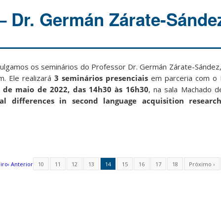
– Dr. Germán Zárate-Sánde
vulgamos os seminários do Professor Dr. Germán Zárate-Sández,
m. Ele realizará
3
seminários presenciais
em parceria com o 
 de maio de 2022, das 14h30 às 16h30
, na sala Machado de
ual differences in second language acquisition researc
iro
‹ Anterior
10
11
12
13
14
15
16
17
18
Próximo ›