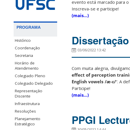
evento está marcado para o 
Inscreva-se e participe!
(mais…)
PROGRAMA
Dissertação
Histórico
Coordenação
03/06/2022 13:42
Secretaria
Horário de
Com muita alegria, divulgamo
Atendimento
effect of perception traini
Colegiado Pleno
English vowels
/æ-ɛ/
“. A d
Colegiado Delegado
Participe!
Representação
(mais…)
Discente
Infraestrutura
Resoluções
PPGI Lectur
Planejamento
Estratégico
30/05/2022 14:44