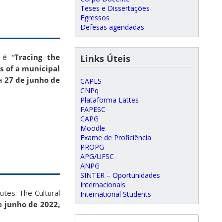
Teses e Dissertações
Egressos
Defesas agendadas
 é “
Tracing the
Links Úteis
s of a municipal
ia
27 de junho de
CAPES
CNPq
Plataforma Lattes
FAPESC
CAPG
Moodle
Exame de Proficiência
PROPG
APG/UFSC
ANPG
SINTER – Oportunidades
Internacionais
tes: The Cultural
International Students
e junho de 2022,