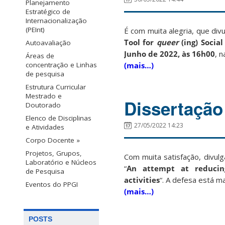
Planejamento
Estratégico de
Internacionalização
(PEInt)
É com muita alegria, que div
Tool for
queer
(ing) Socia
Autoavaliação
Junho de 2022, às 16h00
, 
Áreas de
(mais…)
concentração e Linhas
de pesquisa
Estrutura Curricular
Mestrado e
Dissertação
Doutorado
Elenco de Disciplinas
27/05/2022 14:23
e Atividades
Corpo Docente »
Projetos, Grupos,
Com muita satisfação, divulg
Laboratório e Núcleos
“
An attempt at reducing 
de Pesquisa
activities
“. A defesa está m
Eventos do PPGI
(mais…)
POSTS