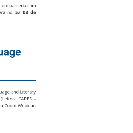
, em parceria com
erá no dia
08 de
guage
guage and Literary
 (Leitora CAPES –
via Zoom Webinar,