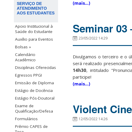
(mais…)
SERVIÇO DE
ATENDIMENTO
AOS ESTUDANTES
Seminar 03 
Apoio Institucional à
Saúde do Estudante
23/05/2022 14:29
Auxílio para Eventos
Bolsas »
Calendário
Divulgamos o terceiro e o ú
Acadêmico
será realizado presencialme
Disciplinas Oferecidas
14h30
, intitulado “Pronunc
Egressos PPGI
participe!
Emissão de Diploma
(mais…)
Estágio de Docência
Estágio Pós-Doutoral
Violent Cin
Exame de
Qualificação/Defesa
Formulários
12/05/2022 14:26
Prêmio CAPES de
Tese