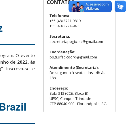
CONTATOS
Telefones:
+55 (48) 3721-9819
z
+55 (48) 3721-9455
Secretaria:
secretariappgiufsc@gmail.com
Coordenação:
Program. O evento
ppgi.ufsc.coord@gmail.com
unho de 2022, às
Atendimento (Secretaria):
)”. Inscreva-se e
De segunda à sexta, das 14h às
18h.
Endereço:
Sala 313 (CCE, Bloco B)
UFSC, Campus Trindade
Brazil
CEP 88040-900 - Florianópolis, SC.