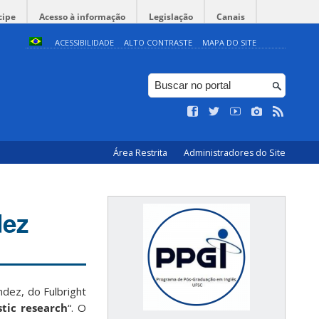
cipe
Acesso à informação
Legislação
Canais
ACESSIBILIDADE
ALTO CONTRASTE
MAPA DO SITE
Área Restrita
Administradores do Site
dez
dez, do Fulbright
tic research
“. O