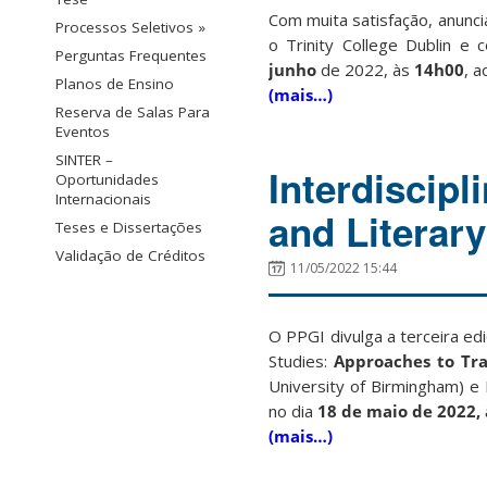
Com muita satisfação, anunc
Processos Seletivos »
o Trinity College Dublin 
Perguntas Frequentes
junho
de 2022, às
14h00
, a
Planos de Ensino
(mais…)
Reserva de Salas Para
Eventos
SINTER –
Interdiscipl
Oportunidades
Internacionais
and Literary
Teses e Dissertações
Validação de Créditos
11/05/2022 15:44
O PPGI divulga a terceira ed
Studies:
Approaches to Tra
University of Birmingham) e
no dia
18 de maio de 2022,
(mais…)