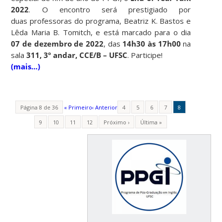
2022
. O encontro será prestigiado por
duas professoras do programa, Beatriz K. Bastos e
Lêda Maria B. Tomitch, e está marcado para o dia
07 de dezembro de 2022
, das
14h30 às 17h00
na
sala
311, 3º andar, CCE/B – UFSC
. Participe!
(mais…)
Página 8 de 36
« Primeiro
‹ Anterior
4
5
6
7
8
9
10
11
12
Próximo ›
Última »