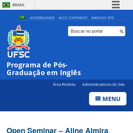
BRASIL
Simplifique!
ACESSIBILIDADE
ALTO CONTRASTE
MAPA DO SITE
Comunica BR
Participe
Acesso à informação
Legislação
Programa de Pós-
Canais
Graduação em Inglês
Área Restrita
Administradores do Site
MENU
Open Seminar – Aline Almira