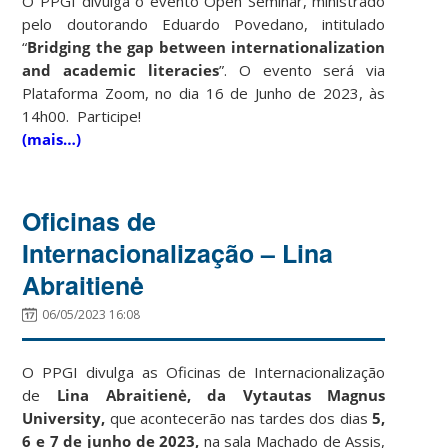
O PPGI divulga o evento Open Seminar, ministrado
pelo doutorando Eduardo Povedano, intitulado
“
Bridging the gap between internationalization
and academic literacies
”. O evento será via
Plataforma Zoom, no dia 16 de Junho de 2023, às
14h00. Participe!
(mais…)
Oficinas de
Internacionalização – Lina
Abraitienė
06/05/2023 16:08
O PPGI divulga as Oficinas de Internacionalização
de
Lina Abraitienė, da Vytautas Magnus
University,
que acontecerão nas tardes dos dias
5,
6 e 7 de junho de 2023,
na sala Machado de Assis,